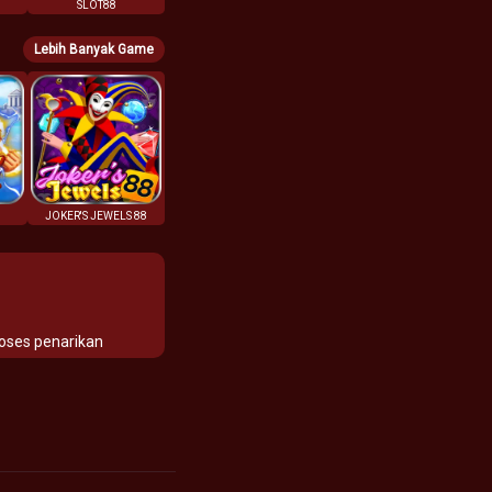
SLOT88
Lebih Banyak Game
JOKER'S JEWELS 88
roses penarikan