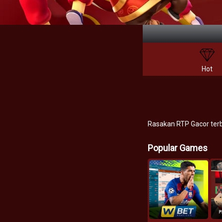
Hot
Rasakan RTP Gacor terb
Popular Games