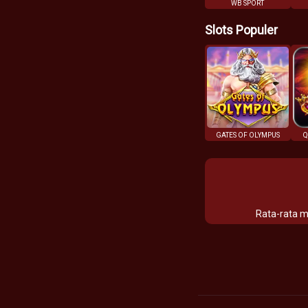
WB SPORT
Slots Populer
GATES OF OLYMPUS
Q
Rata-rata m